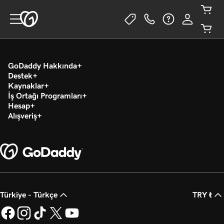
GoDaddy Hakkında
Destek
Kaynaklar
İş Ortağı Programları
Hesap
Alışveriş
Türkiye - Türkçe
TRY ₺