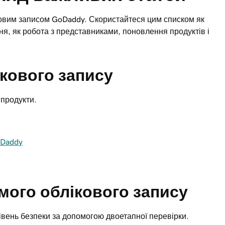
ковим записом GoDaddy. Скористайтеся цим списком як
ння, як робота з представниками, поновлення продуктів і
кового запису
 продукти.
oDaddy
мого облікового запису
рівень безпеки за допомогою двоетапної перевірки.