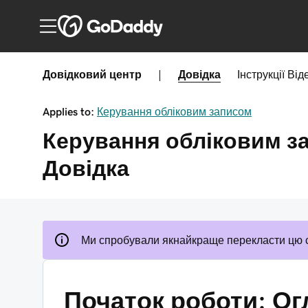
Довідковий центр
|
Довідка
Інструкції
Від
Applies to:
Керування обліковим записом
Керування обліковим з
Довідка
Ми спробували якнайкраще перекласти цю 
Початок роботи: Ог