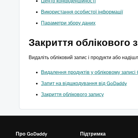
Центр конфіденційності
Використання особистої інформації
Параметри збору даних
Закриття облікового 
Видаліть обліковий запис і продукти або надіш
Видалення продуктів у обліковому записі
Запит на відшкодування від GoDaddy
Закриття облікового запису
Про GoDaddy
Підтримка