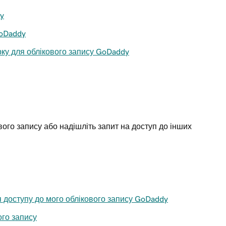
y
GoDaddy
рку для облікового запису GoDaddy
вого запису або надішліть запит на доступ до інших
доступу до мого облікового запису GoDaddy
ого запису