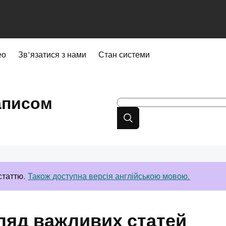
ео
Зв’язатися з нами
Стан системи
аписом
статтю.
Також доступна версія англійською мовою.
ляд важливих статей