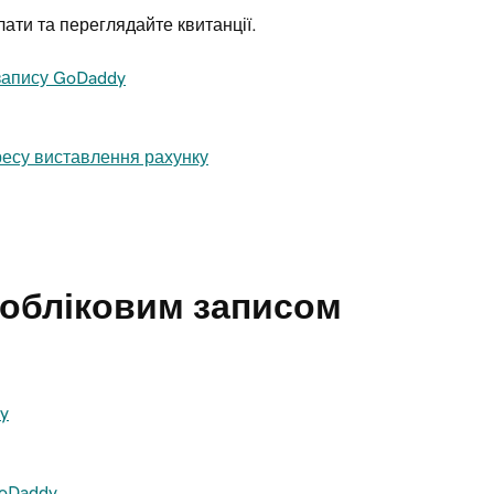
ати та переглядайте квитанції.
 запису GoDaddy
дресу виставлення рахунку
 обліковим записом
y
GoDaddy