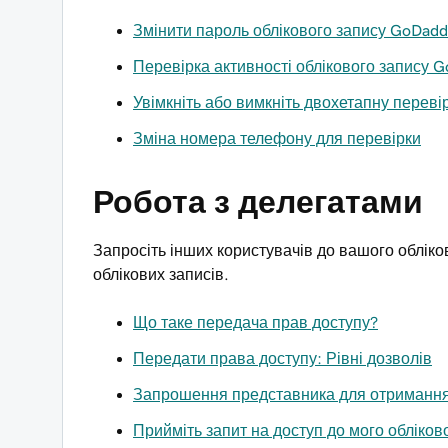
Змінити пароль облікового запису GoDadd
Перевірка активності облікового запису 
Увімкніть або вимкніть двохетапну переві
Зміна номера телефону для перевірки
Робота з делегатами
Запросіть інших користувачів до вашого обліко
облікових записів.
Що таке передача прав доступу?
Передати права доступу: Рівні дозволів
Запрошення представника для отримання 
Прийміть запит на доступ до мого обліков