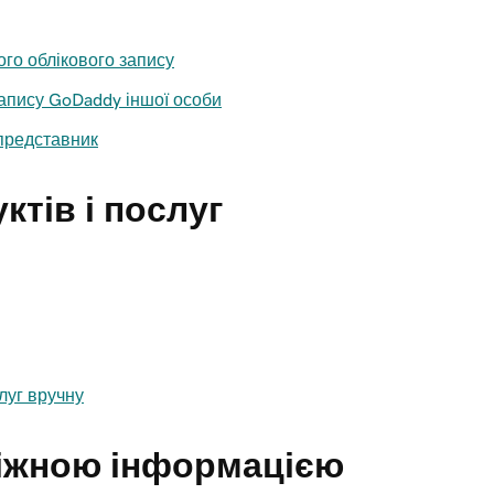
го облікового запису
запису GoDaddy іншої особи
 представник
тів і послуг
луг вручну
іжною інформацією