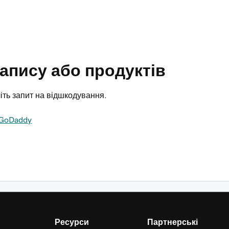
запису або продуктів
літь запит на відшкодування.
 GoDaddy
Ресурси
Партнерські