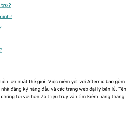
 trợ?
 mình?
?
?
iền lớn nhất thế giới. Việc niêm yết với Afternic bao gồm
nhà đăng ký hàng đầu và các trang web đại lý bán lẻ. Tên
 chúng tôi với hơn 75 triệu truy vấn tìm kiếm hàng tháng