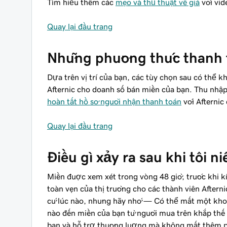
Tìm hiểu thêm các
mẹo và thủ thuật về giá
với vid
Quay lại đầu trang
Những phương thức thanh 
Dựa trên vị trí của bạn, các tùy chọn sau có thể
Afternic cho doanh số bán miền của bạn. Thu nhập 
hoàn tất hồ sơ người nhận thanh toán
với Afternic
Quay lại đầu trang
Điều gì xảy ra sau khi tôi 
Miền được xem xét trong vòng 48 giờ, trước khi kí
toàn vẹn của thị trường cho các thành viên Aftern
cứ lúc nào, nhưng hãy nhớ — Có thể mất một khoả
nào đến miền của bạn từ người mua trên khắp thế g
bạn và hỗ trợ thương lượng mà không mất thêm p