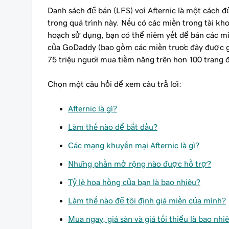
Danh sách để bán (LFS) với Afternic là một cách 
trong quá trình này. Nếu có các miền trong tài 
hoạch sử dụng, bạn có thể niêm yết để bán các m
của GoDaddy (bao gồm các miền trước đây được gắ
75 triệu người mua tiềm năng trên hơn 100 trang đố
Chọn một câu hỏi để xem câu trả lời:
Afternic là gì?
Làm thế nào để bắt đầu?
Các mạng khuyến mại Afternic là gì?
Những phần mở rộng nào được hỗ trợ?
Tỷ lệ hoa hồng của bạn là bao nhiêu?
Làm thế nào để tôi định giá miền của mình?
Mua ngay, giá sàn và giá tối thiểu là bao nhi