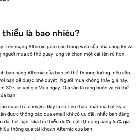
i thiểu là bao nhiêu?
ấy trên mạng Afternic gồm các trang web của nhà đăng ký và
g người mua có thể quay lưng và chọn một cái tên rẻ hơn.
ành bán hàng Afternic của bạn có thể thương lượng, nếu cần,
 với bạn để được phê duyệt. Người mua không thấy giá này.
m 30% so với giá Mua ngay. Giá sàn là ràng buộc và có thể
của bạn.
u cuộc trò chuyện. Đây là số tiền thấp nhất mà bất kỳ ai
hận được thông báo qua email khi có ưu đãi, nhắc bạn đăng
ưu đãi hết hạn. Giá tối thiểu được đặt tự động bằng 65% giá
thiểu thông qua tài khoản Afternic của bạn.