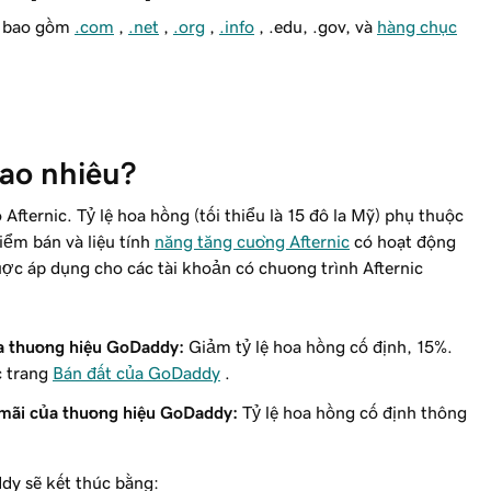
t bao gồm
.com
,
.net
,
.org
,
.info
, .edu, .gov, và
hàng chục
bao nhiêu?
fternic. Tỷ lệ hoa hồng (tối thiểu là 15 đô la Mỹ) phụ thuộc
điểm bán và liệu tính
năng tăng cường Afternic
có hoạt động
c áp dụng cho các tài khoản có chương trình Afternic
a thương hiệu GoDaddy:
Giảm tỷ lệ hoa hồng cố định, 15%.
c trang
Bán đất của GoDaddy
.
mãi của thương hiệu GoDaddy:
Tỷ lệ hoa hồng cố định thông
dy sẽ kết thúc bằng: