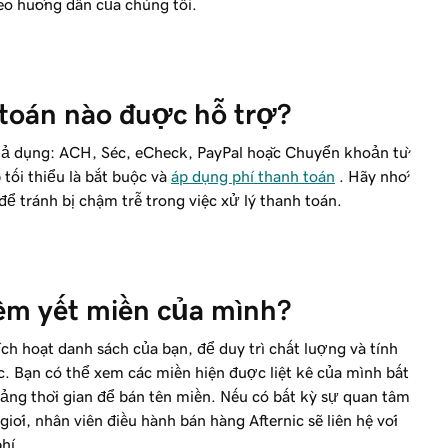
eo hướng dẫn của chúng tôi.
toán nào được hỗ trợ?
 khả dụng: ACH, Séc, eCheck, PayPal hoặc Chuyển khoản từ
tối thiểu là bắt buộc và
áp dụng phí thanh toán
. Hãy nhớ
 để tránh bị chậm trễ trong việc xử lý thanh toán.
niêm yết miền của mình?
ch hoạt danh sách của bạn, để duy trì chất lượng và tính
ic. Bạn có thể xem các miền hiện được liệt kê của mình bất
ng thời gian để bán tên miền. Nếu có bất kỳ sự quan tâm
iới, nhân viên điều hành bán hàng Afternic sẽ liên hệ với
hí.