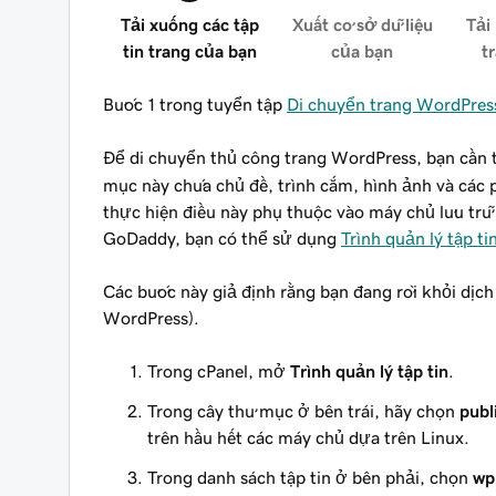
Tải xuống các tập
Xuất cơ sở dữ liệu
Tải 
tin trang của bạn
của bạn
t
Bước 1 trong tuyển tập
Di chuyển trang WordPress
Để di chuyển thủ công trang WordPress, bạn cần 
mục này chứa chủ đề, trình cắm, hình ảnh và các 
thực hiện điều này phụ thuộc vào máy chủ lưu trữ 
GoDaddy, bạn có thể sử dụng
Trình quản lý tập ti
Các bước này giả định rằng bạn đang rời khỏi dịch
WordPress).
Trong cPanel, mở
Trình quản lý tập tin
.
Trong cây thư mục ở bên trái, hãy chọn
publ
trên hầu hết các máy chủ dựa trên Linux.
Trong danh sách tập tin ở bên phải, chọn
wp