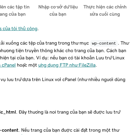
lên các tập tin
Nhập cơ sở dữ liệu
Thực hiện các chỉnh
rang của bạn
của bạn
sửa cuối cùng
 của tôi thủ công
.
tải xuống các tệp của trang trong thư mục
. Thư
wp-content
phương tiện truyền thông khác cho trang của bạn. Cách bạn
hiện tại của bạn. Ví dụ: nếu bạn có tài khoản Lưu trữ Linux
n cPanel
hoặc một
ứng dụng FTP như FileZilla
.
 vụ lưu trữ dựa trên Linux với cPanel (như nhiều người dùng
ic_html
. Đây thường là nơi trang của bạn sẽ được lưu trữ
-content
. Nếu trang của bạn được cài đặt trong một thư