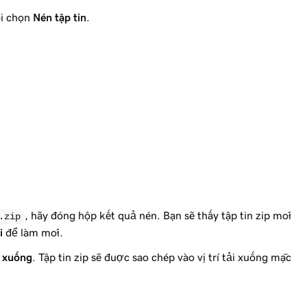
ồi chọn
Nén tập tin
.
, hãy đóng hộp kết quả nén. Bạn sẽ thấy tập tin zip mới
.zip
i
để làm mới.
 xuống
. Tập tin zip sẽ được sao chép vào vị trí tải xuống mặc