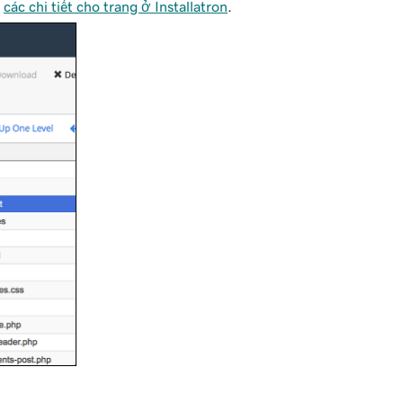
g
các chi tiết cho trang ở Installatron
.