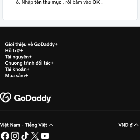
Nhập
tên thư mục
, rồi bấm vào
OK
.
Giới thiệu về GoDaddy
Hỗ trợ
Tài nguyên
Chương trình đối tác
Tài khoản
Mua sắm
Việt Nam - Tiếng Việt
VND ₫