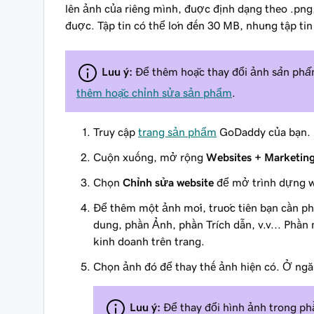
lên ảnh của riêng mình, được định dạng theo .png,
được. Tập tin có thể lớn đến 30 MB, nhưng tập tin
Lưu ý:
Để thêm hoặc thay đổi ảnh
sản ph
thêm hoặc chỉnh sửa sản phẩm
.
Truy cập
trang sản phẩm
GoDaddy của bạn.
Cuộn xuống, mở rộng
Websites + Marketin
Chọn
Chỉnh sửa website
để mở trình dựng w
Để thêm một ảnh mới, trước tiên bạn cần p
dung, phần Ảnh, phần Trích dẫn, v.v... Phần
kinh doanh trên trang.
Chọn ảnh đó để thay thế ảnh hiện có. Ở ng
Lưu ý:
Để thay đổi hình ảnh trong phầ