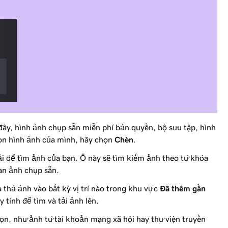
ây, hình ảnh chụp sẵn miễn phí bản quyền, bộ sưu tập, hình
họn hình ảnh của mình, hãy chọn
Chèn
.
i để tìm ảnh của bạn. Ô này sẽ tìm kiếm ảnh theo từ khóa
gàn ảnh chụp sẵn.
 thả ảnh vào bất kỳ vị trí nào trong khu vực
Đã thêm gần
y tính để tìm và tải ảnh lên.
n, như ảnh từ tài khoản mạng xã hội hay thư viện truyền