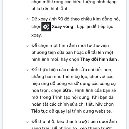
chọn một trong các biểu tượng hình dạng
phía trên hình ảnh.
Để xoay ảnh 90 độ theo chiều kim đồng hồ,
chọn
Xoay vòng
. Lặp lại để tiếp tục
xoay.
Để chọn một hình ảnh mới từ thư viện
phương tiện của bạn hoặc để tải lên một
hình ảnh mới, hãy chọn
Thay đổi hình ảnh
.
Để thực hiện các chỉnh sửa chi tiết hơn,
chẳng hạn như thêm bộ lọc, chơi với các
hiệu ứng đổ bóng và sử dụng các công cụ
hòa trộn, chọn
Sửa
. Hình ảnh của bạn sẽ
mở trong Trình tạo nội dung. Khi bạn đã
hoàn tất các chỉnh sửa chi tiết, hãy chọn
Tiếp tục
để quay lại trình dựng website.
Để thu nhỏ, kéo thanh trượt bên dưới ảnh
sang trái. Để phóng to, kéo thanh trượt