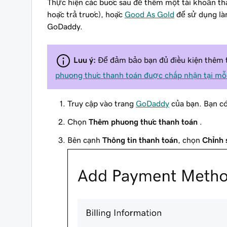
Thực hiện các bước sau để thêm một tài khoản tha
hoặc trả trước), hoặc
Good As Gold
để sử dụng là
GoDaddy.
Lưu ý:
Để đảm bảo bạn đủ điều kiện thêm t
phương thức thanh toán được chấp nhận tại mỗi
Truy cập vào trang
GoDaddy
của bạn. Bạn c
Chọn
Thêm phương thức thanh toán
.
Bên cạnh
Thông tin thanh toán
, chọn
Chỉnh 