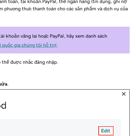
nh toán, tài khoản PayPal, thẻ ngân hàng (tín dụng, ghi nợ
m phương thức thanh toán cho các sản phẩm và dịch vụ của
ài khoản vãng lai hoặc PayPal, hãy xem danh sách
 quốc gia chúng tôi hỗ trợ
.
ó thể được nhắc đăng nhập.
sửa
.