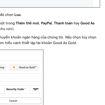
u đó chọn
Lưu
.
một trong
Thêm thẻ mới
,
PayPal
,
Thanh toán
hay
Good As
khu vực).
chuyển khoản ngân hàng của chúng tôi. Nếu chọn tùy chọn
ìm hiểu cách thiết lập tài khoản Good As Gold.