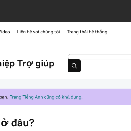
Video
Liên hệ với chúng tôi
Trạng thái hệ thống
hiệp
Trợ giúp
 bạn.
Trang Tiếng Anh cũng có khả dụng.
 ở đâu?