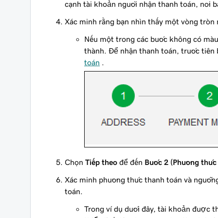
cạnh tài khoản người nhận thanh toán, nơi b
Xác minh rằng bạn nhìn thấy một vòng tròn 
Nếu một trong các bước không có màu 
thành. Để nhận thanh toán, trước tiên
toán
.
Chọn
Tiếp theo
để đến
Bước 2 (Phương thức 
Xác minh phương thức thanh toán và ngưỡng 
toán.
Trong ví dụ dưới đây, tài khoản được t