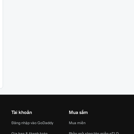
Tài khoản
Mua sắm
Đăng nhập vào GoDaddy
Mua miền
Gia hạn & thanh toán
Phần mở rộng tên miền gTLD