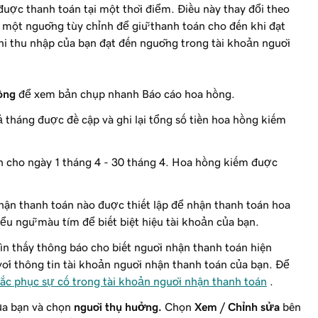
ể được thanh toán tại một thời điểm. Điều này thay đổi theo
 một ngưỡng tùy chỉnh để giữ thanh toán cho đến khi đạt
hi thu nhập của bạn đạt đến ngưỡng trong tài khoản người
ồng
để xem bản chụp nhanh Báo cáo hoa hồng.
 tháng được đề cập và ghi lại tổng số tiền hoa hồng kiếm
h cho ngày 1 tháng 4 - 30 tháng 4. Hoa hồng kiếm được
hận thanh toán nào được thiết lập để nhận thanh toán hoa
iểu ngữ màu tím để biết biệt hiệu tài khoản của bạn.
n thấy thông báo cho biết người nhận thanh toán hiện
với thông tin tài khoản người nhận thanh toán của bạn. Để
ắc phục sự cố trong tài khoản người nhận thanh toán
.
ủa bạn và chọn
người thụ hưởng.
Chọn
Xem / Chỉnh sửa
bên