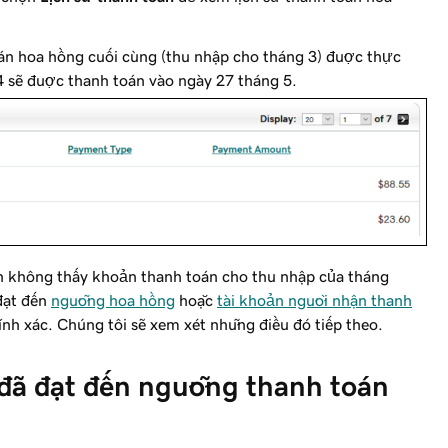
án hoa hồng cuối cùng (thu nhập cho tháng 3) được thực
4 sẽ được thanh toán vào ngày 27 tháng 5.
ạn không thấy khoản thanh toán cho thu nhập của tháng
đạt đến
ngưỡng hoa hồng
hoặc
tài khoản người nhận thanh
nh xác. Chúng tôi sẽ xem xét những điều đó tiếp theo.
đã đạt đến ngưỡng thanh toán