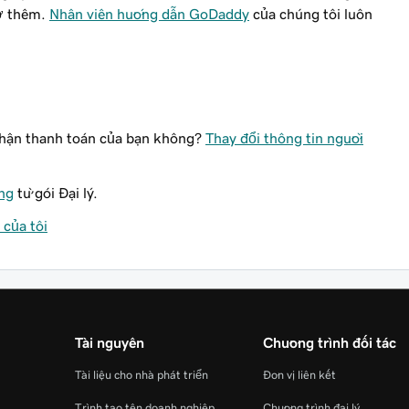
rợ thêm.
Nhân viên hướng dẫn GoDaddy
của chúng tôi luôn
 nhận thanh toán của bạn không?
Thay đổi thông tin người
ng
từ gói Đại lý.
 của tôi
Tài nguyên
Chương trình đối tác
Tài liệu cho nhà phát triển
Đơn vị liên kết
Trình tạo tên doanh nghiệp
Chương trình đại lý