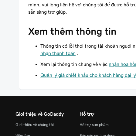
mình, vui lòng liên hệ với chúng tôi để được hỗ t
sẵn sàng trợ giúp.
Xem thêm thông tin
Thông tin có lỗi thời trong tài khoản người
nhận thanh toán
.
Xem lại thông tin chung về việc
nhận hoa hồ
Quản lý giá chiết khấu cho khách hàng đại lý
Giới thiệu về GoDaddy
Hỗ trợ
Giới thiệu về chúng tôi
Hỗ trợ sản phẩm
Việc làm
Báo cáo sự lạm dụng