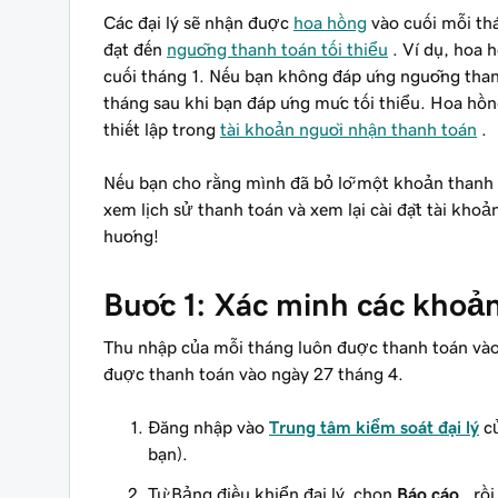
Các đại lý sẽ nhận được
hoa hồng
vào cuối mỗi thá
đạt đến
ngưỡng thanh toán tối thiểu
. Ví dụ, hoa 
cuối tháng 1. Nếu bạn không đáp ứng ngưỡng thanh
tháng sau khi bạn đáp ứng mức tối thiểu. Hoa hồ
thiết lập trong
tài khoản người nhận thanh toán
.
Nếu bạn cho rằng mình đã bỏ lỡ một khoản thanh 
xem lịch sử thanh toán và xem lại cài đặt tài khoả
hướng!
Bước 1: Xác minh các khoả
Thu nhập của mỗi tháng luôn được thanh toán vào 
được thanh toán vào ngày 27 tháng 4.
Đăng nhập vào
Trung tâm kiểm soát đại lý
củ
bạn).
Từ Bảng điều khiển đại lý, chọn
Báo cáo
, rồ