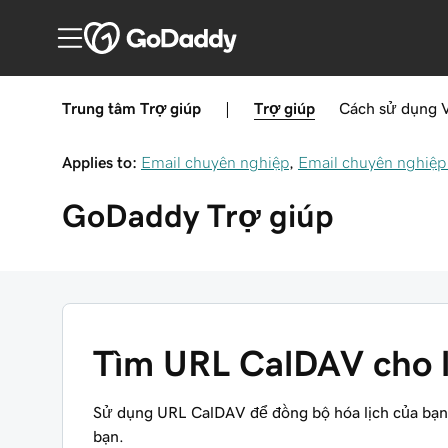
Trung tâm Trợ giúp
|
Trợ giúp
Cách sử dụng
Applies to:
Email chuyên nghiệp
,
Email chuyên nghiệp
GoDaddy
Trợ giúp
Tìm URL CalDAV cho l
Sử dụng URL CalDAV để đồng bộ hóa lịch của bạn tr
bạn.