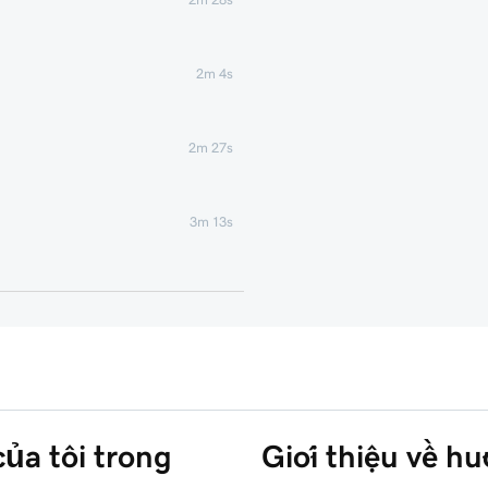
2m 4s
2m 27s
3m 13s
2m 49s
3m 41s
4m 38s
của tôi trong
Giới thiệu về h