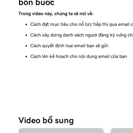
bốn bước
Bài học 9 (trong số 9)
Theo dõi và phân tích hiệu suất email của bạn
Trong video này, chúng ta sẽ nói về:
Cách đặt mục tiêu cho nỗ lực tiếp thị qua email 
Cách xây dựng danh sách người đăng ký vững ch
Cách quyết định loại email bạn sẽ gửi
Cách lên kế hoạch cho nội dung email của bạn
Video bổ sung