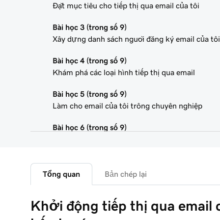
Đặt mục tiêu cho tiếp thị qua email của tôi
Bài học 3 (trong số 9)
Xây dựng danh sách người đăng ký email của tôi
Bài học 4 (trong số 9)
Khám phá các loại hình tiếp thị qua email
Bài học 5 (trong số 9)
Làm cho email của tôi trông chuyên nghiệp
Bài học 6 (trong số 9)
Cá nhân hóa email tiếp thị của tôi
Bài học 7 (trong số 9)
Tạo một chiến dịch tiếp thị qua email
Tổng quan
Bản chép lại
Bài học 8 (trong số 9)
Khởi động tiếp thị qua email 
Tạo và gửi một chiến dịch email