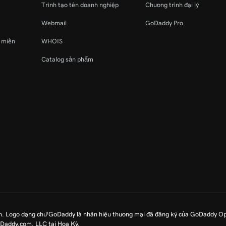
Trình tạo tên doanh nghiệp
Chương trình đại lý
Webmail
GoDaddy Pro
ý miền
WHOIS
Catalog sản phẩm
n. Logo dạng chữ GoDaddy là nhãn hiệu thương mại đã đăng ký của GoDaddy O
oDaddy.com, LLC tại Hoa Kỳ.