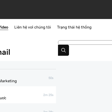
Video
Liên hệ với chúng tôi
Trạng thái hệ thống
ail
50s
 Marketing
2m 25s
bước
2m 28s