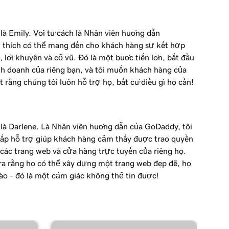
 là Emily. Với tư cách là Nhân viên hướng dẫn
 thích có thể mang đến cho khách hàng sự kết hợp
, lời khuyên và cổ vũ. Đó là một bước tiến lớn, bắt đầu
nh doanh của riêng bạn, và tôi muốn khách hàng của
t rằng chúng tôi luôn hỗ trợ họ, bất cứ điều gì họ cần!
i là Darlene. Là Nhân viên hướng dẫn của GoDaddy, tôi
ấp hỗ trợ giúp khách hàng cảm thấy được trao quyền
các trang web và cửa hàng trực tuyến của riêng họ.
ra rằng họ có thể xây dựng một trang web đẹp đẽ, họ
ào - đó là một cảm giác không thể tin được!