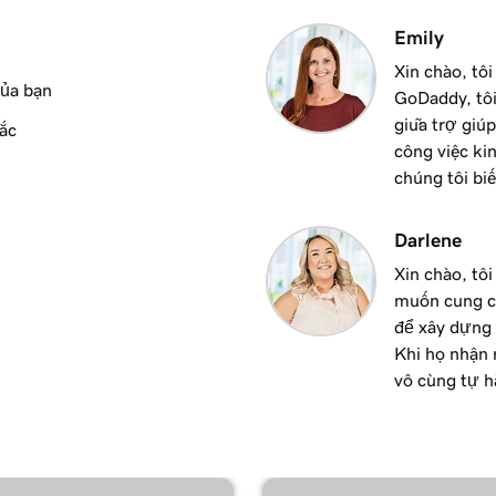
3m 48s
Emily
Xin chào, tôi
của bạn
GoDaddy, tôi
giữa trợ giúp
ắc
công việc ki
chúng tôi biế
Darlene
Xin chào, tô
muốn cung c
để xây dựng 
Khi họ nhận 
vô cùng tự h