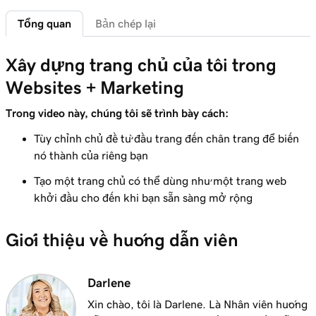
xã hội
Tổng quan
Bản chép lại
Bài học 6 (trong số 7)
2m 49s
Tạo hình ảnh sản phẩm nổi bật!
Xây dựng trang chủ của tôi trong
Websites + Marketing
Bài học 7 (trong số 7)
3m 16s
Tạo hộp đèn ảnh
Trong video này, chúng tôi sẽ trình bày cách:
Tùy chỉnh chủ đề từ đầu trang đến chân trang để biến
nó thành của riêng bạn
Tạo một trang chủ có thể dùng như một trang web
khởi đầu cho đến khi bạn sẵn sàng mở rộng
Giới thiệu về hướng dẫn viên
Darlene
Xin chào, tôi là Darlene. Là Nhân viên hướng