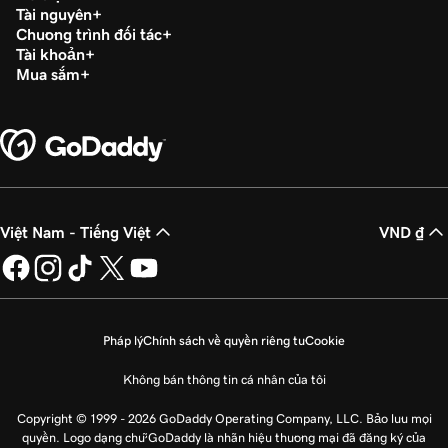
Tạo một nhóm phân phối email trong Microsoft
51s
Tài nguyên
365
Chương trình đối tác
Tài khoản
Bài học 25 (trong số 37)
Mua sắm
26s
Thay đổi tên hiển thị email
Bài học 26 (trong số 37)
1m 36s
Thay đổi tên miền liên kết với email của tôi
Bài học 27 (trong số 37)
Thay đổi tên người dùng trên tài khoản email
Việt Nam - Tiếng Việt
VND ₫
1m 4s
Microsoft 365 của tôi
Bài học 28 (trong số 37)
1m 22s
Sao lưu email của tôi trong Microsoft 365
Pháp lý
Chính sách về quyền riêng tư
Cookie
Bài học 29 (trong số 37)
1m 30s
Không bán thông tin cá nhân của tôi
Ứng dụng Microsoft Office 365
Copyright © 1999 - 2026 GoDaddy Operating Company, LLC. Bảo lưu mọi
Bài học 30 (trong số 37)
quyền. Logo dạng chữ GoDaddy là nhãn hiệu thương mại đã đăng ký của
1m