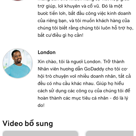
trên Windows
trợ giúp, lời khuyên và cổ vũ. Đó là một
bước tiến lớn, bắt đầu công việc kinh doanh
Bài học 13 (trong số 37)
của riêng bạn, và tôi muốn khách hàng của
Thêm email Microsoft 365 của tôi vào Apple
1m 48s
chúng tôi biết rằng chúng tôi luôn hỗ trợ họ,
Mail trên iPhone
bất cứ điều gì họ cần!
Bài học 14 (trong số 37)
Thêm email Microsoft 365 của tôi vào ứng
London
1m 30s
dụng thư của tôi trên Android
Xin chào, tôi là người London. Trở thành
Nhân viên hướng dẫn GoDaddy cho tôi cơ
Bài học 15 (trong số 37)
hội trò chuyện với nhiều doanh nhân, tất cả
59s
Tạo chữ ký email của tôi trong Microsoft 365
đều có nhu cầu khác nhau. Giúp họ hiểu
cách sử dụng các công cụ của chúng tôi để
Bài học 16 (trong số 37)
1m 55s
hoàn thành các mục tiêu cá nhân - đó là lý
Tham quan Bảng điều khiển Email & Office
do!
Bài học 17 (trong số 37)
49s
Cài đặt ứng dụng Office của tôi
Video bổ sung
Bài học 18 (trong số 37)