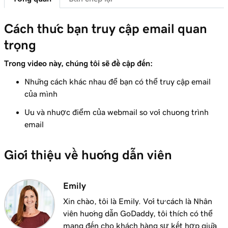
Bài học 8 (trong số 37)
Cách thức bạn truy cập email quan
Thêm email Microsoft 365 của tôi vào Outlook
1m 8s
trọng
trên iPhone
Trong video này, chúng tôi sẽ đề cập đến:
Bài học 9 (trong số 37)
Thêm email Microsoft 365 của tôi vào
1m 35s
Những cách khác nhau để bạn có thể truy cập email
Outlook trên Android
của mình
Ưu và nhược điểm của webmail so với chương trình
Bài học 10 (trong số 37)
email
Thêm email Microsoft 365 của tôi vào Outlook
1m 7s
trên máy Mac
Giới thiệu về hướng dẫn viên
Bài học 11 (trong số 37)
Thêm email Microsoft 365 của tôi vào Apple
53s
Emily
Mail trên máy Mac
Xin chào, tôi là Emily. Với tư cách là Nhân
Bài học 12 (trong số 37)
viên hướng dẫn GoDaddy, tôi thích có thể
Thêm email Microsoft 365 của tôi vào Outlook
1m 3s
mang đến cho khách hàng sự kết hợp giữa