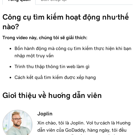
Bài học 7 (trong số 8)
Sử dụng từ khóa trong nội dung trên trang
2m 47s
Công cụ tìm kiếm hoạt động như thế
của bạn
nào?
Bài học 8 (trong số 8)
Trong video này, chúng tôi sẽ giải thích:
Tối ưu hóa hình ảnh trong WordPress với từ
3m 9s
Bốn hành động mà công cụ tìm kiếm thực hiện khi bạn
khóa
nhập một truy vấn
Trình thu thập thông tin web làm gì
Cách kết quả tìm kiếm được xếp hạng
Giới thiệu về hướng dẫn viên
Joplin
Xin chào, tôi là Joplin. Với tư cách là Hướng
dẫn viên của GoDaddy, hàng ngày, tôi đều