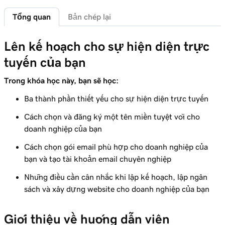
Bài học 6 (trong số 11)
4m 5s
Tổng quan
Bản chép lại
Chọn một gói email
Bài học 7 (trong số 11)
Lên kế hoạch cho sự hiện diện trực
47s
Chuyển tiếp email Microsoft 365 của tôi
tuyến của bạn
Bài học 8 (trong số 11)
Trong khóa học này, bạn sẽ học:
3m 12s
Lên kế hoạch cho website của bạn
Ba thành phần thiết yếu cho sự hiện diện trực tuyến
Bài học 9 (trong số 11)
3m 28s
Cách chọn và đăng ký một tên miền tuyệt vời cho
Khi nào nên tự làm và khi nào cần ủy quyền
doanh nghiệp của bạn
Bài học 10 (trong số 11)
Cách chọn gói email phù hợp cho doanh nghiệp của
2m 29s
Xây dựng một trang web
bạn và tạo tài khoản email chuyên nghiệp
Những điều cần cân nhắc khi lập kế hoạch, lập ngân
Bài học 11 (trong số 11)
3m 38s
sách và xây dựng website cho doanh nghiệp của bạn
Thuê người xây dựng website của bạn
Giới thiệu về hướng dẫn viên