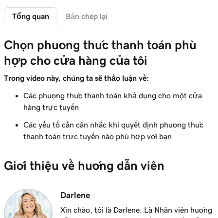
Tổng quan
Bản chép lại
Bài học 6 (trong số 9)
Tìm hiểu về thuế cho cửa hàng trực tuyến
3m 19s
của tôi
Chọn phương thức thanh toán phù
hợp cho cửa hàng của tôi
Bài học 7 (trong số 9)
8m 47s
Tạo cửa hàng trực tuyến của bạn
Trong video này, chúng ta sẽ thảo luận về:
Các phương thức thanh toán khả dụng cho một cửa
Bài học 8 (trong số 9)
hàng trực tuyến
Định dạng bảng tính sản phẩm cửa hàng
4m 48s
trực tuyến
Các yếu tố cần cân nhắc khi quyết định phương thức
thanh toán trực tuyến nào phù hợp với bạn
Bài học 9 (trong số 9)
Xuất và nhập sản phẩm bằng bảng tính sản
2m 49s
Giới thiệu về hướng dẫn viên
phẩm
Darlene
Xin chào, tôi là Darlene. Là Nhân viên hướng