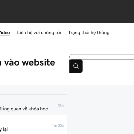
Video
Liên hệ với chúng tôi
Trạng thái hệ thống
 vào website
28s
 Tổng quan về khóa học
1m 32s
 lại