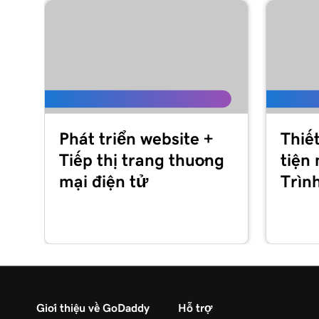
Phát triển website +
Thiế
Tiếp thị trang thương
tiện
mại điện tử
Trìn
Giới thiệu về GoDaddy
Hỗ trợ