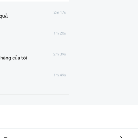
2m 17s
 quả
1m 20s
2m 39s
hàng của tôi
1m 49s
3m 19s
ôi
8m 47s
4m 48s