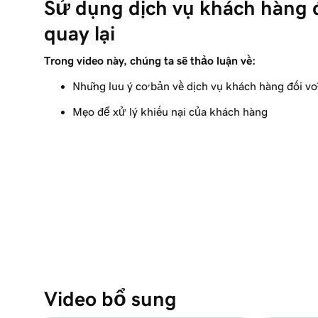
Sử dụng dịch vụ khách hàng 
Định dạng bảng tính sản phẩm cửa hàng trực t
quay lại
Bài học 9 (trong số 9)
Xuất và nhập sản phẩm bằng bảng tính sản ph
Trong video này, chúng ta sẽ thảo luận về:
Những lưu ý cơ bản về dịch vụ khách hàng đối vớ
Mẹo để xử lý khiếu nại của khách hàng
Video bổ sung