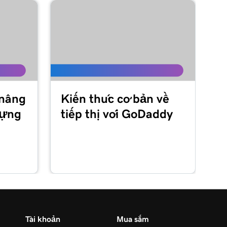
 nâng
Kiến thức cơ bản về
dựng
tiếp thị với GoDaddy
Tài khoản
Mua sắm