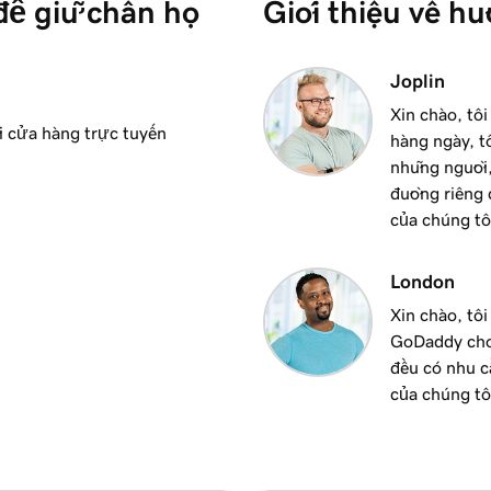
để giữ chân họ
Giới thiệu về h
uyến
2m 49s
Joplin
ẩm
Xin chào, tô
i cửa hàng trực tuyến
hàng ngày, t
những người,
đường riêng 
của chúng tô
London
Xin chào, tô
GoDaddy cho 
đều có nhu c
của chúng tô