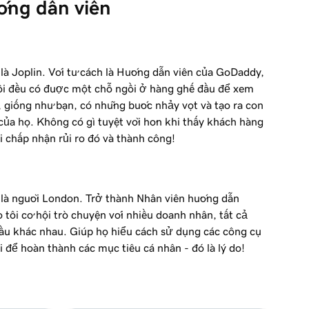
ướng dẫn viên
i là Joplin. Với tư cách là Hướng dẫn viên của GoDaddy,
ôi đều có được một chỗ ngồi ở hàng ghế đầu để xem
 giống như bạn, có những bước nhảy vọt và tạo ra con
của họ. Không có gì tuyệt vời hơn khi thấy khách hàng
i chấp nhận rủi ro đó và thành công!
i là người London. Trở thành Nhân viên hướng dẫn
tôi cơ hội trò chuyện với nhiều doanh nhân, tất cả
ầu khác nhau. Giúp họ hiểu cách sử dụng các công cụ
i để hoàn thành các mục tiêu cá nhân - đó là lý do!