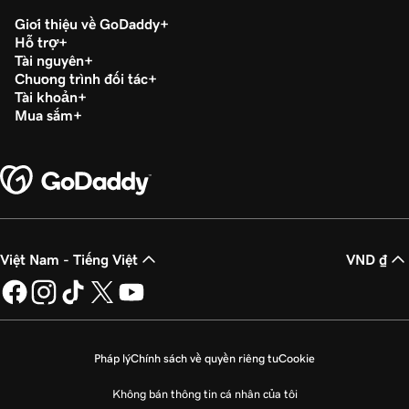
Bài học 21 (trong số 23)
Giới thiệu về GoDaddy
54s
Xuất bản trang web của tôi
Hỗ trợ
Tài nguyên
Bài học 22 (trong số 23)
Chương trình đối tác
44s
Tài khoản
Hủy đăng tải trang web của tôi
Mua sắm
Bài học 23 (trong số 23)
Xây dựng trang chủ của tôi trong Websites +
8m 4s
Marketing
Việt Nam - Tiếng Việt
VND ₫
Pháp lý
Chính sách về quyền riêng tư
Cookie
Không bán thông tin cá nhân của tôi