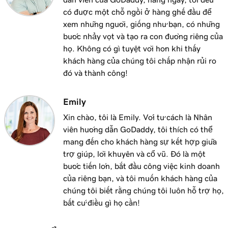
Thêm biểu ngữ khuyến mại vào website của
2m 18s
có được một chỗ ngồi ở hàng ghế đầu để
tôi
xem những người, giống như bạn, có những
bước nhảy vọt và tạo ra con đường riêng của
Bài học 12 (trong số 23)
họ. Không có gì tuyệt vời hơn khi thấy
Chỉnh sửa nút thao tác trong tiêu đề trang
2m 15s
khách hàng của chúng tôi chấp nhận rủi ro
web của tôi
đó và thành công!
Bài học 13 (trong số 23)
Thêm logo vào tiêu đề của tôi trong Websites
Emily
2m 30s
+ Marketing
Xin chào, tôi là Emily. Với tư cách là Nhân
viên hướng dẫn GoDaddy, tôi thích có thể
Bài học 14 (trong số 23)
mang đến cho khách hàng sự kết hợp giữa
Sử dụng video làm phương tiện trang bìa
1m 54s
trợ giúp, lời khuyên và cổ vũ. Đó là một
trong Websites + Marketing
bước tiến lớn, bắt đầu công việc kinh doanh
của riêng bạn, và tôi muốn khách hàng của
Bài học 15 (trong số 23)
chúng tôi biết rằng chúng tôi luôn hỗ trợ họ,
Sử dụng trình chiếu làm phương tiện trang
3m 22s
bất cứ điều gì họ cần!
bìa trong Websites + Marketing