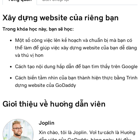
Bài học 6 (trong số 23)
1m 51s
Tùy chỉnh chủ đề website của tôi
Xây dựng website của riêng bạn
Bài học 7 (trong số 23)
Trong khóa học này, bạn sẽ học:
Thêm một phần vào trang Websites +
1m 25s
Marketing của tôi
Một số công việc lên kế hoạch và chuẩn bị mà bạn có
thể làm để giúp việc xây dựng website của bạn dễ dàng
Bài học 8 (trong số 23)
và thú vị hơn
Chỉnh sửa nội dung trong một phần hoặc
5m 19s
nhóm phần
Cách tạo nội dung hấp dẫn để bạn tìm thấy trên Google
Cách biến tầm nhìn của bạn thành hiện thực bằng Trình
Bài học 9 (trong số 23)
dựng website của GoDaddy
Chỉnh sửa các yếu tố hình ảnh trong tiêu đề
3m 8s
của tôi
Giới thiệu về hướng dẫn viên
Bài học 10 (trong số 23)
Chỉnh sửa văn bản trong tiêu đề Websites +
2m 23s
Joplin
Marketing
Xin chào, tôi là Joplin. Với tư cách là Hướng
Bài học 11 (trong số 23)
dẫn viên của GoDaddy, hàng ngày, tôi đều