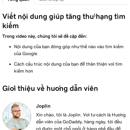
Bài học 6 (trong số 23)
1m 51s
Tùy chỉnh chủ đề website của tôi
Viết nội dung giúp tăng thứ hạng tìm
Bài học 7 (trong số 23)
kiếm
Thêm một phần vào trang Websites +
1m 25s
Marketing của tôi
Trong video này, chúng tôi sẽ đề cập đến:
Nội dung của bạn đóng góp như thế nào vào tìm kiếm
Bài học 8 (trong số 23)
của Google
Chỉnh sửa nội dung trong một phần hoặc
5m 19s
nhóm phần
Cách cấu trúc nội dung của bạn để thân thiện với tìm
kiếm hơn
Bài học 9 (trong số 23)
Chỉnh sửa các yếu tố hình ảnh trong tiêu đề
3m 8s
Giới thiệu về hướng dẫn viên
của tôi
Bài học 10 (trong số 23)
Joplin
Chỉnh sửa văn bản trong tiêu đề Websites +
2m 23s
Marketing
Xin chào, tôi là Joplin. Với tư cách là Hướng
dẫn viên của GoDaddy, hàng ngày, tôi đều
Bài học 11 (trong số 23)
có được một chỗ ngồi ở hàng ghế đầu để