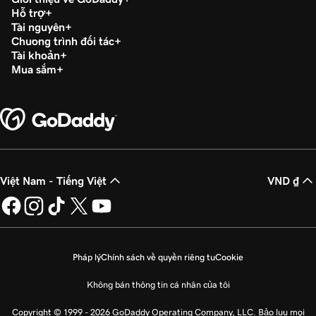
Bài học 21 (trong số 23)
Hỗ trợ
54s
Tài nguyên
Xuất bản trang web của tôi
Chương trình đối tác
Tài khoản
Bài học 22 (trong số 23)
44s
Mua sắm
Hủy đăng tải trang web của tôi
Bài học 23 (trong số 23)
Xây dựng trang chủ của tôi trong Websites +
8m 4s
Marketing
Việt Nam - Tiếng Việt
VND ₫
Pháp lý
Chính sách về quyền riêng tư
Cookie
Không bán thông tin cá nhân của tôi
Copyright © 1999 - 2026 GoDaddy Operating Company, LLC. Bảo lưu mọi