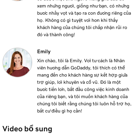
Thêm biểu ngữ khuyến mại vào website của
2m 18s
xem những người, giống như bạn, có những
tôi
bước nhảy vọt và tạo ra con đường riêng của
họ. Không có gì tuyệt vời hơn khi thấy
Bài học 12 (trong số 23)
khách hàng của chúng tôi chấp nhận rủi ro
Chỉnh sửa nút thao tác trong tiêu đề trang
2m 15s
đó và thành công!
web của tôi
Emily
Bài học 13 (trong số 23)
Thêm logo vào tiêu đề của tôi trong Websites
2m 30s
Xin chào, tôi là Emily. Với tư cách là Nhân
+ Marketing
viên hướng dẫn GoDaddy, tôi thích có thể
mang đến cho khách hàng sự kết hợp giữa
Bài học 14 (trong số 23)
trợ giúp, lời khuyên và cổ vũ. Đó là một
Sử dụng video làm phương tiện trang bìa
1m 54s
bước tiến lớn, bắt đầu công việc kinh doanh
trong Websites + Marketing
của riêng bạn, và tôi muốn khách hàng của
chúng tôi biết rằng chúng tôi luôn hỗ trợ họ,
Bài học 15 (trong số 23)
bất cứ điều gì họ cần!
Sử dụng trình chiếu làm phương tiện trang
3m 22s
bìa trong Websites + Marketing
Video bổ sung