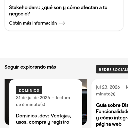
Stakeholders: ¿qué son y cómo afectan a tu
negocio?
Obtén más información
Seguir explorando más
REDES SOCIAL
jul 23, 2026
·
l
DOMINIOS
minuto(s)
31 de jul de 2026
·
lectura
de 6 minuto(s)
Guía sobre Di
Funcionalidad
Dominios .dev: Ventajas,
y cómo integra
usos, compra y registro
página web