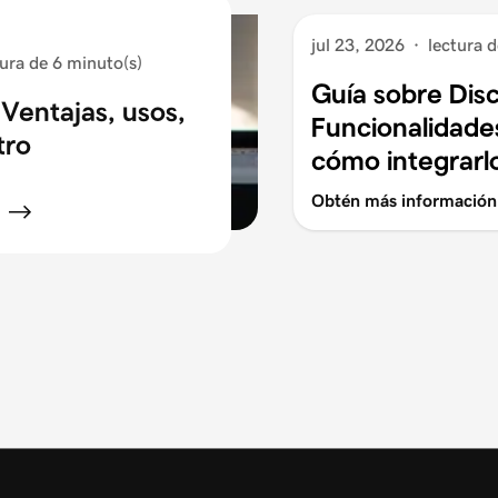
jul 23, 2026
·
lectura 
tura de 6 minuto(s)
Guía sobre Dis
Ventajas, usos,
Funcionalidades
tro
cómo integrarl
Obtén más información