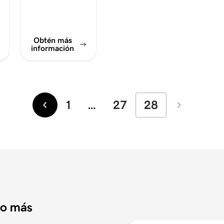
Obtén más
información
1
…
27
28
Más
Más
recientes
antiguos
do más