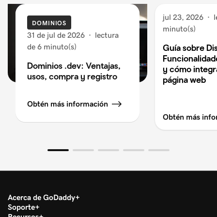
jul 23, 2026
·
l
DOMINIOS
minuto(s)
31 de jul de 2026
·
lectura
de 6 minuto(s)
Guía sobre Di
Funcionalidad
Dominios .dev: Ventajas,
y cómo integra
usos, compra y registro
página web
Obtén más información
Obtén más info
Acerca de GoDaddy
Soporte
Recursos