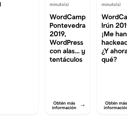
y
minuto(s)
minuto(s)
WordCamp
WordC
Pontevedra
Irún 201
2019,
¡Me han
WordPress
hackead
con alas… y
¿Y ahor
tentáculos
qué?
Obtén más
Obtén más
información
informació