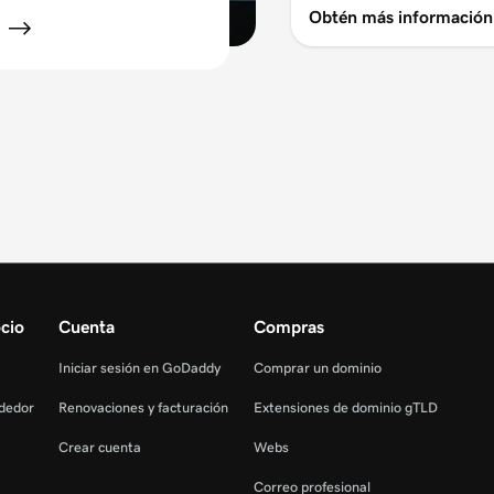
Obtén más información
cio
Cuenta
Compras
Iniciar sesión en GoDaddy
Comprar un dominio
dedor
Renovaciones y facturación
Extensiones de dominio gTLD
Crear cuenta
Webs
Correo profesional