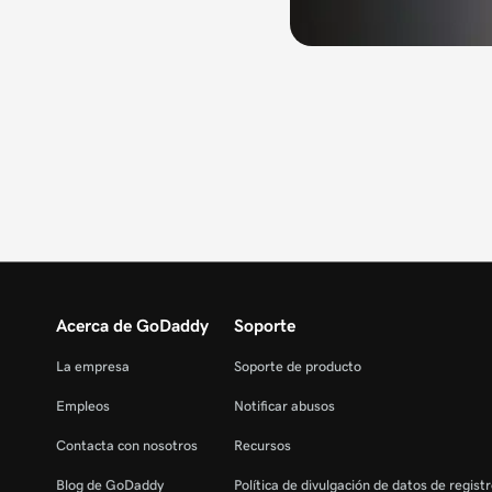
Acerca de GoDaddy
Soporte
La empresa
Soporte de producto
Empleos
Notificar abusos
Contacta con nosotros
Recursos
Blog de GoDaddy
Política de divulgación de datos de regist