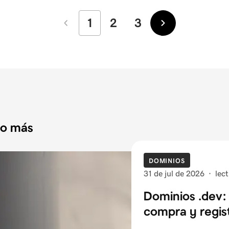
1
2
3
Más
Más
recientes
antiguos
do más
DOMINIOS
31 de jul de 2026
·
lec
Dominios .dev: 
compra y regis