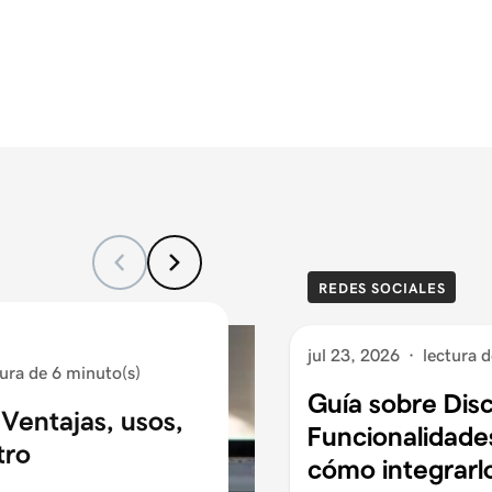
REDES SOCIALES
jul 23, 2026
·
lectura 
tura de 6 minuto(s)
Guía sobre Dis
Ventajas, usos,
Funcionalidades
tro
cómo integrarl