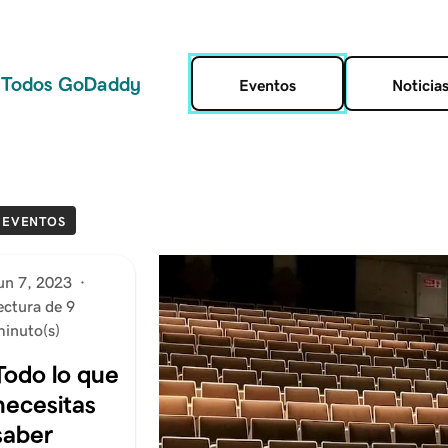
Todos GoDaddy
Eventos
Noticia
EVENTOS
un 7, 2023
·
ectura de 9
inuto(s)
Todo lo que
necesitas
saber