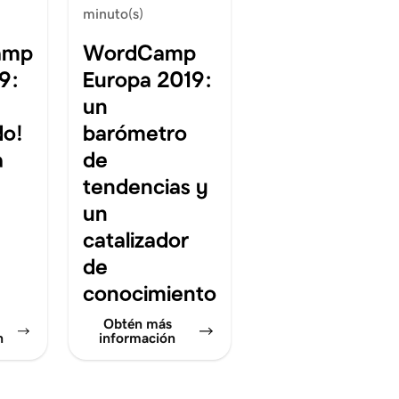
minuto(s)
amp
WordCamp
9:
Europa 2019:
un
o!
barómetro
a
de
tendencias y
un
catalizador
de
conocimiento
Obtén más
n
información