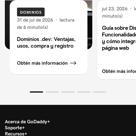
jul 23, 2026
·
l
DOMINIOS
minuto(s)
31 de jul de 2026
·
lectura
de 6 minuto(s)
Guía sobre Di
Funcionalidad
Dominios .dev: Ventajas,
y cómo integra
usos, compra y registro
página web
Obtén más información
Obtén más info
Acerca de GoDaddy
Soporte
Recursos