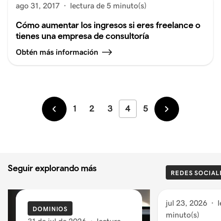
ago 31, 2017
·
lectura de 5 minuto(s)
Cómo aumentar los ingresos si eres freelance o
tienes una empresa de consultoría
Obtén más información
1
2
3
4
5
Más
Más
recientes
antiguos
Seguir explorando más
REDES SOCIAL
jul 23, 2026
·
l
DOMINIOS
minuto(s)