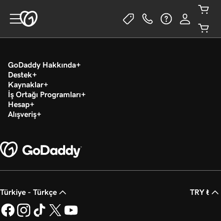
GoDaddy Hakkında
Destek
Kaynaklar
İş Ortağı Programları
Hesap
Alışveriş
Türkiye - Türkçe
TRY ₺