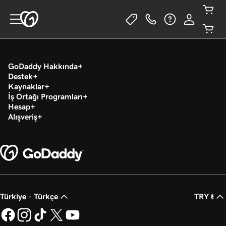
GoDaddy Hakkında
Destek
Kaynaklar
İş Ortağı Programları
Hesap
Alışveriş
Türkiye - Türkçe
TRY ₺