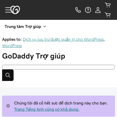
Trung tâm Trợ giúp
Applies to:
Dịch vụ lưu trữ được quản lý cho WordPress
,
WordPress
GoDaddy
Trợ giúp
Chúng tôi đã cố hết sức để dịch trang này cho bạn.
Trang Tiếng Anh cũng có khả dụng.