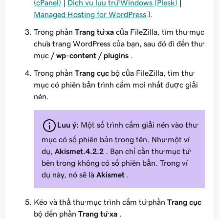
(cPanel)
|
Dịch vụ lưu trữ Windows (Plesk)
|
Managed Hosting for WordPress
).
Trong phần
Trang từ xa
của FileZilla, tìm thư mục
chứa trang WordPress của bạn, sau đó đi đến thư
mục
/ wp-content / plugins
.
Trong phần
Trang cục
bộ của FileZilla, tìm thư
mục có phiên bản trình cắm mới nhất được giải
nén.
Lưu ý:
Một số trình cắm giải nén vào thư
mục có số phiên bản trong tên. Như một ví
dụ,
Akismet.4.2.2
. Bạn chỉ cần thư mục từ
bên trong không có số phiên bản. Trong ví
dụ này, nó sẽ là
Akismet
.
Kéo và thả thư mục trình cắm từ phần
Trang cục
bộ đến phần
Trang từ xa
.