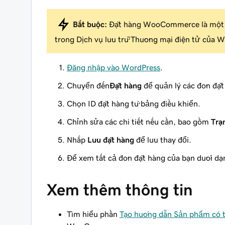
Bắt buộc:
Đặt hàng WooCommerce là một 
trong Dịch vụ lưu trữ Thương mại điện tử của 
Đăng nhập vào WordPress
.
Chuyển đến
Đặt hàng
để quản lý các đơn đặt
Chọn ID đặt hàng từ bảng điều khiển.
Chỉnh sửa các chi tiết nếu cần, bao gồm
Trạ
Nhấp
Lưu đặt hàng
để lưu thay đổi.
Để xem tất cả đơn đặt hàng của bạn dưới dạ
Xem thêm thông tin
Tìm hiểu phần
Tạo hướng dẫn Sản phẩm có t