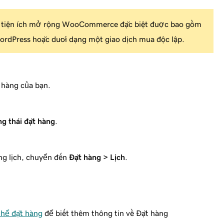
tiện ích mở rộng WooCommerce đặc biệt được bao gồm
WordPress hoặc dưới dạng một giao dịch mua độc lập.
 hàng của bạn.
ng thái đặt hàng
.
ng lịch, chuyển đến
Đặt hàng > Lịch
.
hể đặt hàng
để biết thêm thông tin về Đặt hàng