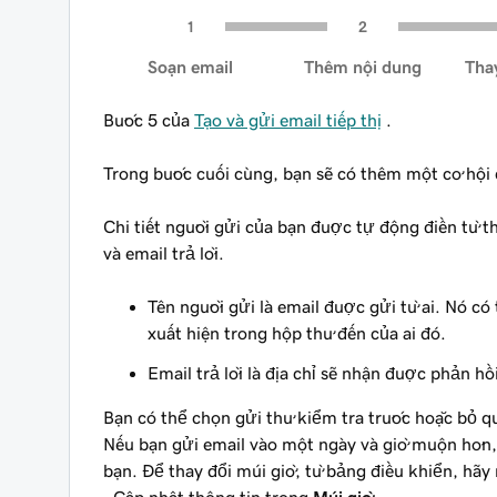
Soạn email
Thêm nội dung
Thay
Bước 5 của
Tạo và gửi email tiếp thị
.
Trong bước cuối cùng, bạn sẽ có thêm một cơ hội 
Chi tiết người gửi của bạn được tự động điền từ t
và email trả lời.
Tên người gửi là email được gửi từ ai. Nó có
xuất hiện trong hộp thư đến của ai đó.
Email trả lời là địa chỉ sẽ nhận được phản hồi
Bạn có thể chọn gửi thư kiểm tra trước hoặc bỏ qu
Nếu bạn gửi email vào một ngày và giờ muộn hơn, e
bạn. Để thay đổi múi giờ, từ bảng điều khiển, hã