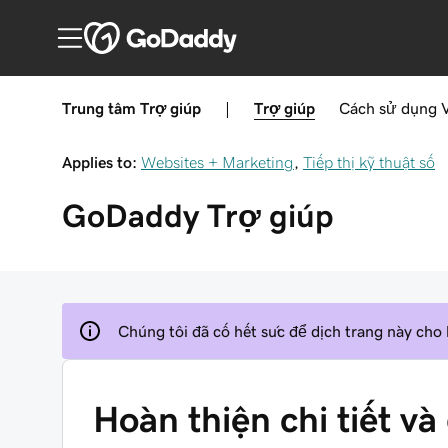
Trung tâm Trợ giúp
|
Trợ giúp
Cách sử dụng
Applies to:
Websites + Marketing
,
Tiếp thị kỹ thuật số
GoDaddy
Trợ giúp
Chúng tôi đã cố hết sức để dịch trang này cho
Hoàn thiện chi tiết và 