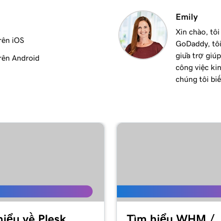
Emily
Xin chào, tôi
rên iOS
GoDaddy, tôi
giữa trợ giúp
rên Android
công việc ki
chúng tôi biế
hiểu về Plesk
Tìm hiểu WHM /