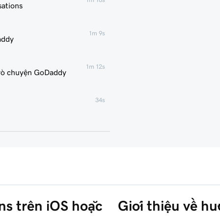
sations
1m 9s
addy
1m 12s
 trò chuyện GoDaddy
34s
1m 7s
GoDaddy Conversations
1m 14s
GoDaddy
ns trên iOS hoặc
Giới thiệu về h