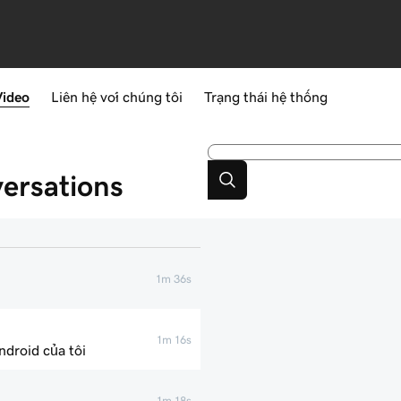
Video
Liên hệ với chúng tôi
Trạng thái hệ thống
ersations
1m 36s
1m 16s
droid của tôi
1m 18s