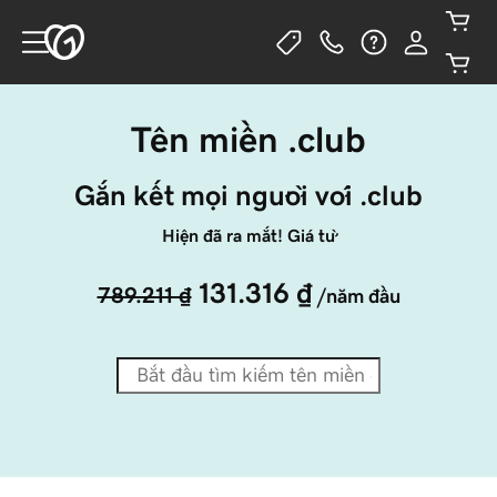
Tên miền .club
Gắn kết mọi người với .club
Hiện đã ra mắt! Giá từ
131.316 ₫
789.211 ₫
/năm đầu