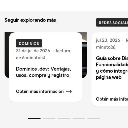
Seguir explorando más
REDES SOCIAL
jul 23, 2026
·
l
DOMINIOS
minuto(s)
31 de jul de 2026
·
lectura
de 6 minuto(s)
Guía sobre Di
Funcionalidad
Dominios .dev: Ventajas,
y cómo integra
usos, compra y registro
página web
Obtén más información
Obtén más info