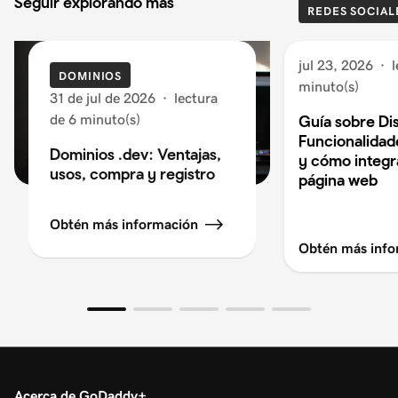
Seguir explorando más
REDES SOCIAL
jul 23, 2026
·
l
DOMINIOS
minuto(s)
31 de jul de 2026
·
lectura
de 6 minuto(s)
Guía sobre Di
Funcionalidad
Dominios .dev: Ventajas,
y cómo integra
usos, compra y registro
página web
Obtén más información
Obtén más info
Acerca de GoDaddy