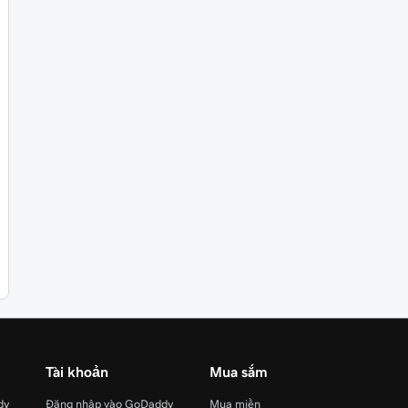
Tài khoản
Mua sắm
dy
Đăng nhập vào GoDaddy
Mua miền