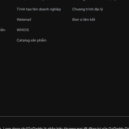
Trình tạo tên doanh nghiệp
Chương trình đại lý
Webmail
Đơn vị liên kết
miền
WHOIS
Catalog sản phẩm
n. Logo dạng chữ GoDaddy là nhãn hiệu thương mại đã đăng ký của GoDaddy O