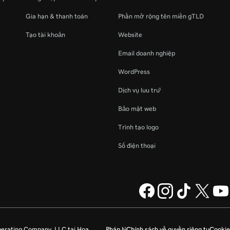
Gia hạn & thanh toán
Phần mở rộng tên miền gTLD
Tạo tài khoản
Website
Email doanh nghiệp
WordPress
Dịch vụ lưu trữ
Bảo mật web
Trình tạo logo
Số điện thoại
perating Company, LLC tại Hoa
Pháp lý
Chính sách về quyền riêng tư
Cookie