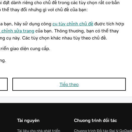
ài đặt dành riêng cho chủ đề trong các tùy chọn rất cơ bản
 thể thay đổi những gì với chủ đề của bạn:
ủa bạn, hãy sử dụng công
cụ tùy chỉnh chủ đề
được tích hợp
h chỉnh sửa trang
của bạn. Thông thường, bạn có thể thay
ng cụ này. Các tùy chọn khác nhau tùy theo chủ đề.
triển giao diện cung cấp.
ng.
Tiếp theo
Tài nguyên
Chương trình đối tác
Tài liệu cho nhà phát triển
Chương trình Đối tác Đại lý GoDad