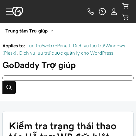
Trung tâm Trợ giúp
Applies to:
Lưu trữ web (cPanel)
,
Dịch vụ lưu trữ Windows
(Plesk)
,
Dịch vụ lưu trữ được quản lý cho WordPress
GoDaddy
Trợ giúp
Kiểm tra trạng thái thao