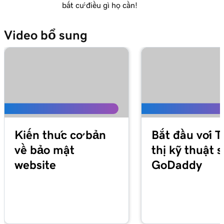
bất cứ điều gì họ cần!
Video bổ sung
Kiến thức cơ bản
Bắt đầu với T
về bảo mật
thị kỹ thuật 
website
GoDaddy