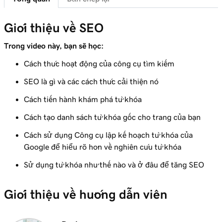
Bài học 7 (trong số 8)
Sử dụng từ khóa trong nội dung trên trang
2m 47s
Giới thiệu về SEO
của bạn
Trong video này, bạn sẽ học:
Bài học 8 (trong số 8)
Cách thức hoạt động của công cụ tìm kiếm
Tối ưu hóa hình ảnh trong WordPress với từ
3m 9s
khóa
SEO là gì và các cách thức cải thiện nó
Cách tiến hành khám phá từ khóa
Cách tạo danh sách từ khóa gốc cho trang của bạn
Cách sử dụng Công cụ lập kế hoạch từ khóa của
Google để hiểu rõ hơn về nghiên cứu từ khóa
Sử dụng từ khóa như thế nào và ở đâu để tăng SEO
Giới thiệu về hướng dẫn viên