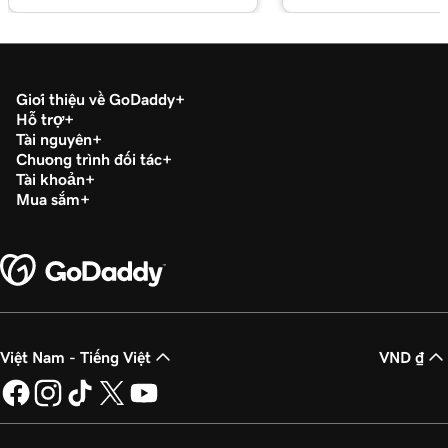
Bài học 17 (trong số 29)
3m 20s
Sử dụng Thư viện khối trong WordPress
Bài học 18 (trong số 29)
Giới thiệu về GoDaddy
Quản lý Thư viện phương tiện của tôi trong
2m 34s
Hỗ trợ
WordPress
Tài nguyên
Chương trình đối tác
Bài học 19 (trong số 29)
Tài khoản
2m 49s
Thêm video vào trang WordPress của tôi
Mua sắm
Bài học 20 (trong số 29)
2m 49s
Thêm PDF trong WordPress
Bài học 21 (trong số 29)
3m 42s
Sử dụng danh mục và thẻ trong WordPress
Việt Nam - Tiếng Việt
VND ₫
Bài học 22 (trong số 29)
Tối ưu hóa hình ảnh trong WordPress với từ
3m 9s
khóa