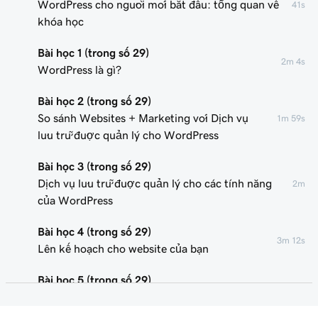
WordPress cho người mới bắt đầu: tổng quan về
41s
khóa học
Bài học 1 (trong số 29)
2m 4s
WordPress là gì?
Bài học 2 (trong số 29)
So sánh Websites + Marketing với Dịch vụ
1m 59s
lưu trữ được quản lý cho WordPress
Bài học 3 (trong số 29)
Dịch vụ lưu trữ được quản lý cho các tính năng
2m
của WordPress
Bài học 4 (trong số 29)
3m 12s
Lên kế hoạch cho website của bạn
Bài học 5 (trong số 29)
Cài đặt WordPress với trình hướng dẫn
2m 18s
GoDaddy