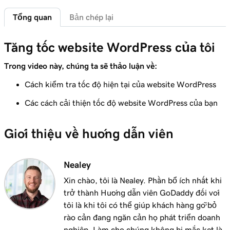
Tổng quan
Bản chép lại
Bài học 6 (trong số 29)
Kết nối miền của bạn với Dịch vụ lưu trữ
1m 46s
được quản lý cho website WordPress
Tăng tốc website WordPress của tôi
Trong video này, chúng ta sẽ thảo luận về:
Bài học 7 (trong số 29)
Các tính năng của bảng điều khiển quản trị
6m 38s
Cách kiểm tra tốc độ hiện tại của website WordPress
WordPress
Các cách cải thiện tốc độ website WordPress của bạn
Bài học 8 (trong số 29)
Thêm trang vào menu điều hướng của tôi
3m 56s
Giới thiệu về hướng dẫn viên
trong WordPress
Bài học 9 (trong số 29)
Nealey
2m 18s
Sử dụng trình soạn thảo khối WordPress
Xin chào, tôi là Nealey. Phần bổ ích nhất khi
trở thành Hướng dẫn viên GoDaddy đối với
Bài học 10 (trong số 29)
3m 26s
tôi là khi tôi có thể giúp khách hàng gỡ bỏ
Sử dụng tùy biến WordPress
rào cản đang ngăn cản họ phát triển doanh
nghiệp. Làm cho chúng không bị mắc kẹt là