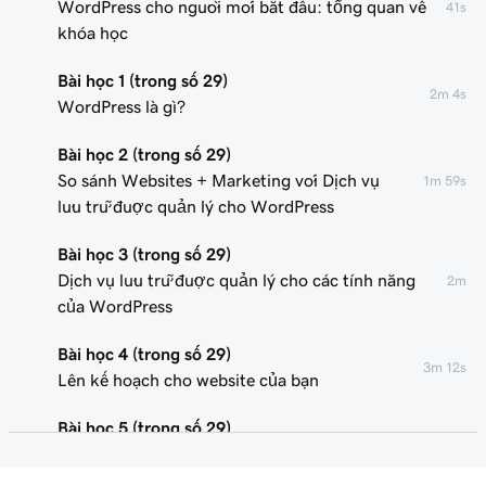
WordPress cho người mới bắt đầu: tổng quan về
41s
khóa học
Bài học 1 (trong số 29)
2m 4s
WordPress là gì?
Bài học 2 (trong số 29)
So sánh Websites + Marketing với Dịch vụ
1m 59s
lưu trữ được quản lý cho WordPress
Bài học 3 (trong số 29)
Dịch vụ lưu trữ được quản lý cho các tính năng
2m
của WordPress
Bài học 4 (trong số 29)
3m 12s
Lên kế hoạch cho website của bạn
Bài học 5 (trong số 29)
Cài đặt WordPress với trình hướng dẫn
2m 18s
GoDaddy