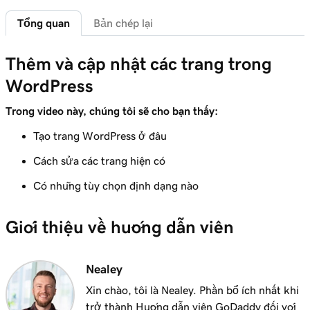
Tổng quan
Bản chép lại
Bài học 6 (trong số 29)
Kết nối miền của bạn với Dịch vụ lưu trữ
1m 46s
được quản lý cho website WordPress
Thêm và cập nhật các trang trong
WordPress
Bài học 7 (trong số 29)
Các tính năng của bảng điều khiển quản trị
6m 38s
Trong video này, chúng tôi sẽ cho bạn thấy:
WordPress
Tạo trang WordPress ở đâu
Bài học 8 (trong số 29)
Cách sửa các trang hiện có
Thêm trang vào menu điều hướng của tôi
3m 56s
Có những tùy chọn định dạng nào
trong WordPress
Bài học 9 (trong số 29)
Giới thiệu về hướng dẫn viên
2m 18s
Sử dụng trình soạn thảo khối WordPress
Bài học 10 (trong số 29)
Nealey
3m 26s
Sử dụng tùy biến WordPress
Xin chào, tôi là Nealey. Phần bổ ích nhất khi
trở thành Hướng dẫn viên GoDaddy đối với