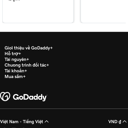
Bài học 17 (trong số 29)
3m 20s
Sử dụng Thư viện khối trong WordPress
Bài học 18 (trong số 29)
Quản lý Thư viện phương tiện của tôi trong
2m 34s
WordPress
Giới thiệu về GoDaddy
Bài học 19 (trong số 29)
2m 49s
Hỗ trợ
Thêm video vào trang WordPress của tôi
Tài nguyên
Chương trình đối tác
Bài học 20 (trong số 29)
Tài khoản
2m 49s
Thêm PDF trong WordPress
Mua sắm
Bài học 21 (trong số 29)
3m 42s
Sử dụng danh mục và thẻ trong WordPress
Bài học 22 (trong số 29)
Tối ưu hóa hình ảnh trong WordPress với từ
3m 9s
khóa
Việt Nam - Tiếng Việt
VND ₫