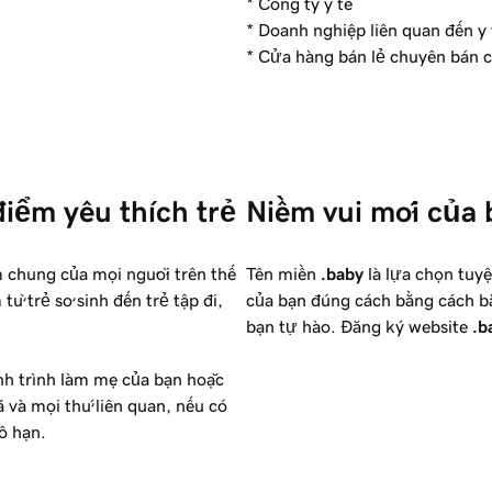
* Công ty y tế
* Doanh nghiệp liên quan đến y 
* Cửa hàng bán lẻ chuyên bán c
iểm yêu thích trẻ 
Niềm vui mới của 
ểm chung của mọi người trên thế
Tên miền
.baby
là lựa chọn tuy
từ trẻ sơ sinh đến trẻ tập đi,
của bạn đúng cách bằng cách bắ
bạn tự hào. Đăng ký website
.b
nh trình làm mẹ của bạn hoặc
 và mọi thứ liên quan, nếu có
ô hạn.