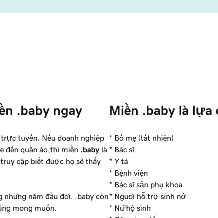
ền .baby ngay 
Miền .baby là lựa 
 trực tuyến. Nếu doanh nghiệp
* Bố mẹ (tất nhiên)
ỏe đến quần áo,thì miền
.baby
là
* Bác sĩ
truy cập biết được họ sẽ thấy
* Y tá
* Bệnh viện
* Bác sĩ sản phụ khoa
g những năm đầu đời. .baby còn
* Người hỗ trợ sinh nở
 cũng mong muốn.
* Nữ hộ sinh