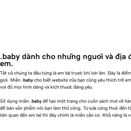
.baby dành cho những người và địa đ
em.
Tất cả chúng ta đều từng là em bé trước khi lớn lên. Đây là đi
giới. Miền
.baby
cho biết website của bạn cũng yêu thích trẻ em 
với đủ mọi hình dáng và kích thước đáng yêu.
Sử dụng miền
.baby
để tạo một trang cho cuốn sách mới về hà
để bán sản phẩm nôi bạn làm thủ công. Từ sữa công thức đến tã
liên quan đến em bé thì đây chính là miền cần có. Khả năng là v