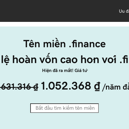
Ưu đ
Tên miền .finance
 lệ hoàn vốn cao hơn với .
Hiện đã ra mắt! Giá từ
1.052.368 ₫
.631.316 ₫
/năm đ