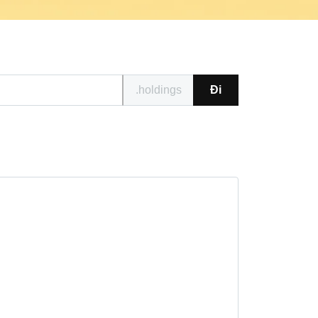
.holdings
Đi