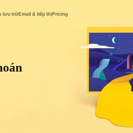
 lưu trữ
Email & tiếp thị
Pricing
hoán