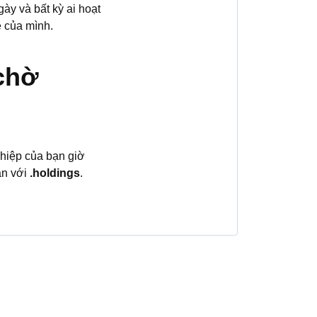
ày và bất kỳ ai hoạt
 của mình.
chờ
ghiệp của bạn giờ
ạn với
.holdings
.