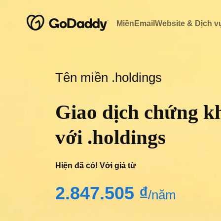
Miền
Email
Website & Dịch vụ
Tên miền .holdings
Giao dịch chứng k
với .holdings
Hiện đã có! Với giá từ
‪2.847.505 ₫‬
/năm