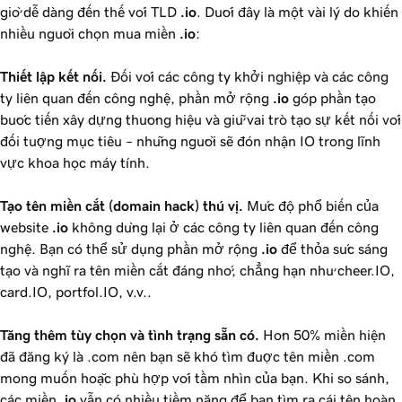
giờ dễ dàng đến thế với TLD
.io
. Dưới đây là một vài lý do khiến
nhiều người chọn mua miền
.io
:
Thiết lập kết nối.
Đối với các công ty khởi nghiệp và các công
ty liên quan đến công nghệ, phần mở rộng
.io
góp phần tạo
bước tiến xây dựng thương hiệu và giữ vai trò tạo sự kết nối với
đối tượng mục tiêu – những người sẽ đón nhận IO trong lĩnh
vực khoa học máy tính.
Tạo tên miền cắt (domain hack) thú vị.
Mức độ phổ biến của
website
.io
không dừng lại ở các công ty liên quan đến công
nghệ. Bạn có thể sử dụng phần mở rộng
.io
để thỏa sức sáng
tạo và nghĩ ra tên miền cắt đáng nhớ, chẳng hạn như cheer.IO,
card.IO, portfol.IO, v.v..
Tăng thêm tùy chọn và tình trạng sẵn có.
Hơn
50%
miền hiện
đã đăng ký là .com nên bạn sẽ khó tìm được tên miền .com
mong muốn hoặc phù hợp với tầm nhìn của bạn. Khi so sánh,
các miền
.io
vẫn có nhiều tiềm năng để bạn tìm ra cái tên hoàn