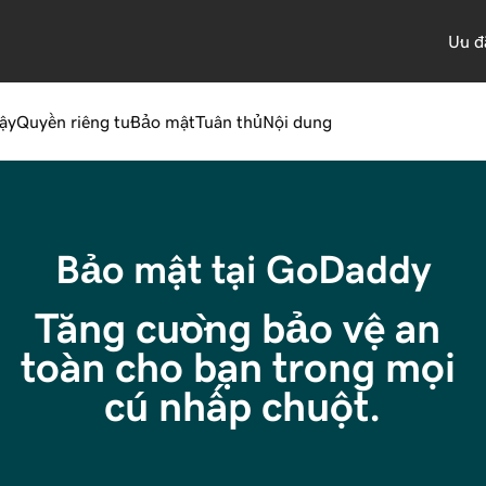
Ưu đ
ậy
Quyền riêng tư
Bảo mật
Tuân thủ
Nội dung
Bảo mật tại GoDaddy
Tăng cường bảo vệ an 
toàn cho bạn trong mọi 
cú nhấp chuột.