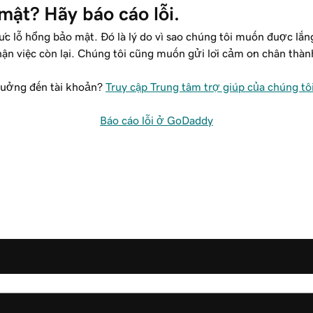
mật? Hãy báo cáo lỗi.
ức lỗ hổng bảo mật. Đó là lý do vì sao chúng tôi muốn được lắ
ận việc còn lại. Chúng tôi cũng muốn gửi lời cảm ơn chân thành
hưởng đến tài khoản?
Truy cập Trung tâm trợ giúp của chúng tô
Báo cáo lỗi ở GoDaddy