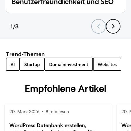
Benutzerfreundlichkeit und SEO
1
/
3
Trend-Themen
AI
Startup
Domaininvestment
Websites
Empfohlene Artikel
WORDPRESS
WO
20. März 2026
·
8 min lesen
20. 
WordPress Datenbank erstellen,
Wor