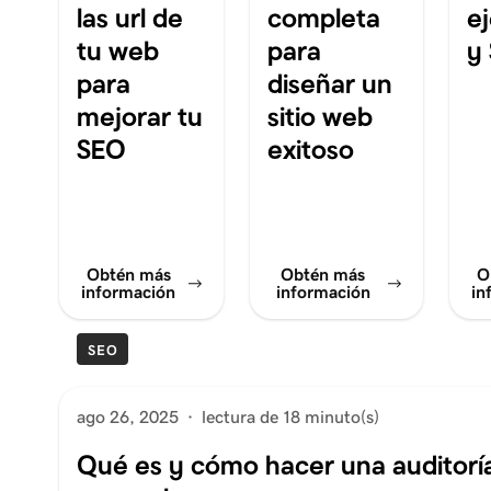
las url de
completa
e
tu web
para
y
para
diseñar un
mejorar tu
sitio web
SEO
exitoso
Obtén más
Obtén más
O
información
información
in
SEO
ago 26, 2025
·
lectura de 18 minuto(s)
Qué es y cómo hacer una auditorí