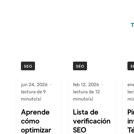
T
SEO
SEO
S
jun 24, 2026
·
feb 12, 2026
·
en
lectura de 9
lectura de 12
lec
minuto(s)
minuto(s)
mi
Aprende
Lista de
P
cómo
verificación
in
optimizar
SEO
T