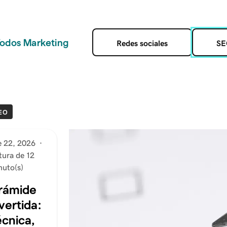
odos Marketing
Redes sociales
SE
EO
e 22, 2026
·
tura de 12
nuto(s)
irámide
vertida:
écnica,