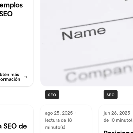
jemplos
 SEO
btén más
formación
SEO
SEO
ago 25, 2025
·
jun 26, 2025
lectura de 18
de 10 minuto(
a SEO de
minuto(s)