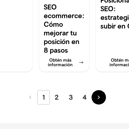
Posicion
SEO
SEO:
ecommerce:
estrateg
Cómo
subir en
mejorar tu
posición en
8 pasos
Obtén más
Obtén m
información
informac
1
2
3
4
Más
Más
recientes
antiguos