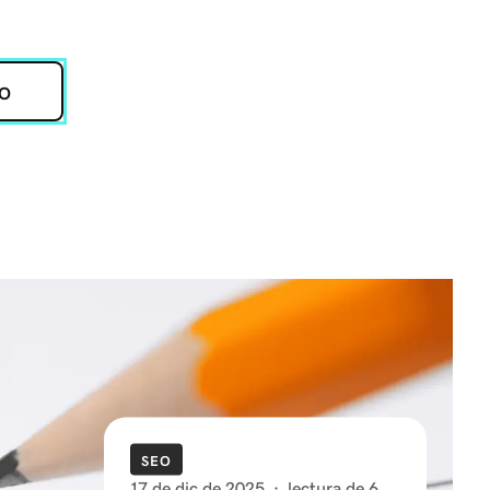
O
SEO
17 de dic de 2025
·
lectura de 6