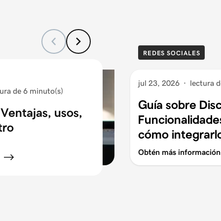
REDES SOCIALES
jul 23, 2026
·
lectura 
tura de 6 minuto(s)
Guía sobre Dis
Ventajas, usos,
Funcionalidades
tro
cómo integrarl
Obtén más información