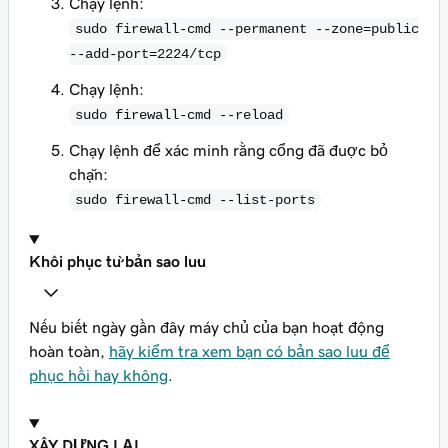
Chạy lệnh:
sudo firewall-cmd --permanent --zone=public
--add-port=2224/tcp
Chạy lệnh:
sudo firewall-cmd --reload
Chạy lệnh để xác minh rằng cổng đã được bỏ
chặn:
sudo firewall-cmd --list-ports
Khôi phục từ bản sao lưu
Nếu biết ngày gần đây máy chủ của bạn hoạt động
hoàn toàn,
hãy kiểm tra xem bạn có bản sao lưu để
phục hồi hay không
.
XÂY DỰNG LẠI