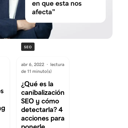
en que esta nos
afecta”
SEO
abr 6, 2022
·
lectura
de 11 minuto(s)
¿Qué es la
os
canibalización
SEO y cómo
ng
detectarla? 4
acciones para
ponerle