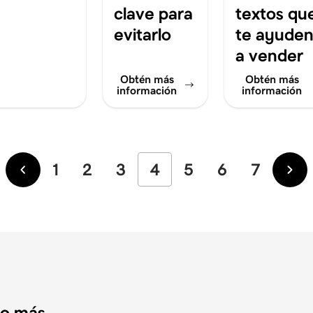
clave para
textos qu
evitarlo
te ayude
a vender
Obtén más
Obtén más
información
información
1
2
3
4
5
6
7
Más
Má
recientes
ant
do más