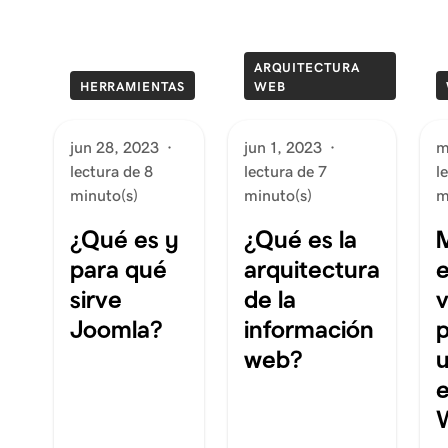
ARQUITECTURA
HERRAMIENTAS
WEB
jun 28, 2023
·
jun 1, 2023
·
m
lectura de 8
lectura de 7
l
minuto(s)
minuto(s)
m
¿Qué es y
¿Qué es la
para qué
arquitectura
e
sirve
de la
v
Joomla?
información
p
web?