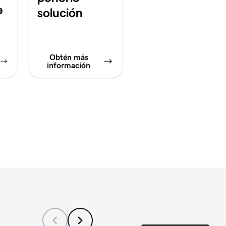
e
solución
n
Obtén más
información
s
iguos