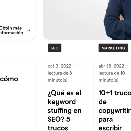
Obtén más
información
SEO
MARKETING
oct 3, 2022
·
abr 18, 2022
·
lectura de 8
lectura de 10
y cómo
minuto(s)
minuto(s)
¿Qué es el
10+1 truc
keyword
de
stuffing en
copywriti
SEO? 5
para
trucos
escribir