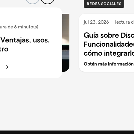
REDES SOCIALES
jul 23, 2026
·
lectura 
tura de 6 minuto(s)
Guía sobre Dis
Ventajas, usos,
Funcionalidades
tro
cómo integrarl
Obtén más información