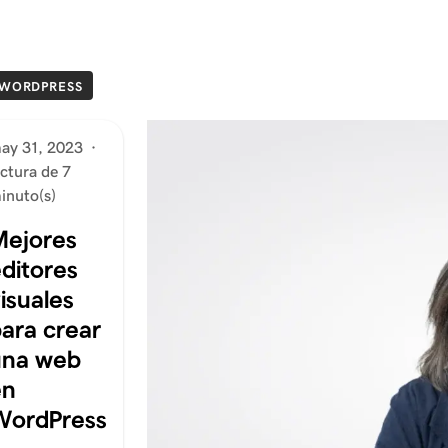
WORDPRESS
ay 31, 2023
·
ectura de 7
inuto(s)
Mejores
ditores
isuales
ara crear
una web
en
WordPress