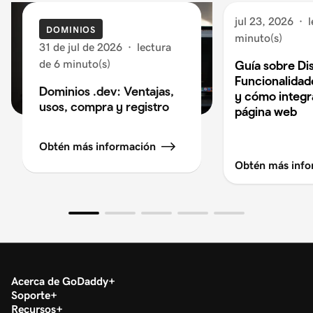
jul 23, 2026
·
l
DOMINIOS
minuto(s)
31 de jul de 2026
·
lectura
de 6 minuto(s)
Guía sobre Di
Funcionalidad
Dominios .dev: Ventajas,
y cómo integra
usos, compra y registro
página web
Obtén más información
Obtén más info
Acerca de GoDaddy
Soporte
Recursos