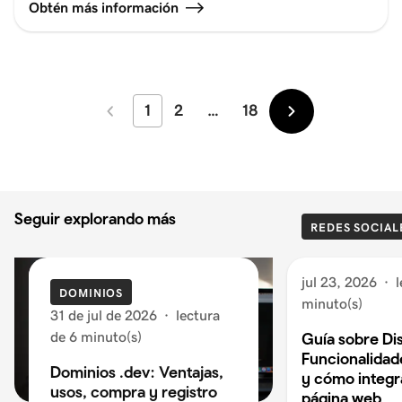
Obtén más información
1
2
…
18
Más
Más
recientes
antiguos
Seguir explorando más
REDES SOCIAL
jul 23, 2026
·
l
DOMINIOS
minuto(s)
31 de jul de 2026
·
lectura
de 6 minuto(s)
Guía sobre Di
Funcionalidad
Dominios .dev: Ventajas,
y cómo integra
usos, compra y registro
página web